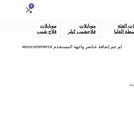
0
ات الفئة
موبايلات
موبايلات
طة العليا
فلاجشيب كيلر
فلاج شيب
لم تتم إضافة عناصر واجهة المستخدم woocommerce
دة