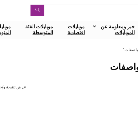
خبر ومعلومة عن
موبايلات
موبايلات الفئة
موبايل
الموبايلات
اقتصادية
المتوسطة
المتوس
عرض نتتيجة واح