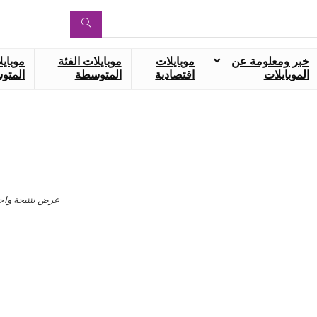
خبر ومعلومة عن
موبايلات
موبايلات الفئة
موبايل
الموبايلات
اقتصادية
المتوسطة
المتوس
عرض نتتيجة واح