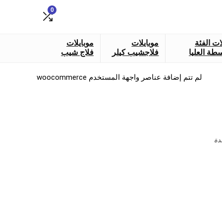
0
ات الفئة
موبايلات
موبايلات
طة العليا
فلاجشيب كيلر
فلاج شيب
لم تتم إضافة عناصر واجهة المستخدم woocommerce
دة