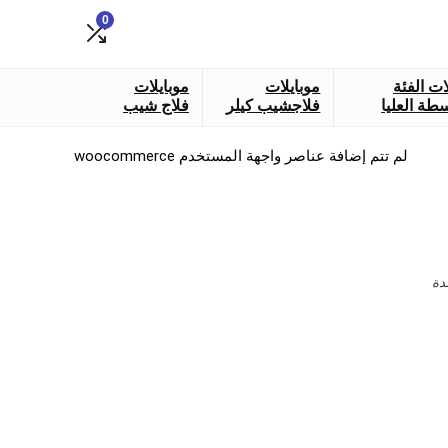
0
ات الفئة
موبايلات
موبايلات
طة العليا
فلاجشيب كيلر
فلاج شيب
لم تتم إضافة عناصر واجهة المستخدم woocommerce
دة