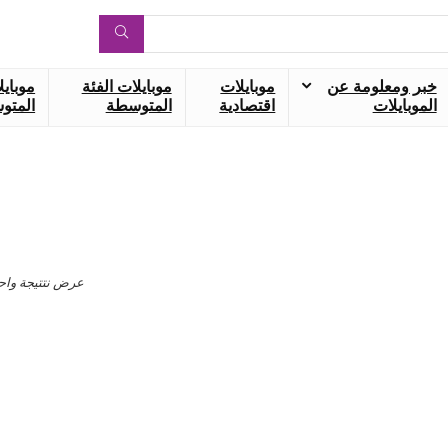
خبر ومعلومة عن
موبايلات
موبايلات الفئة
موبايل
الموبايلات
اقتصادية
المتوسطة
المتوس
عرض نتتيجة واح