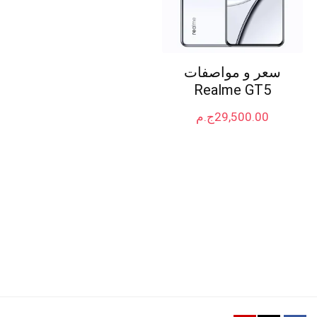
سعر و مواصفات
Realme GT5
29,500.00
ج.م