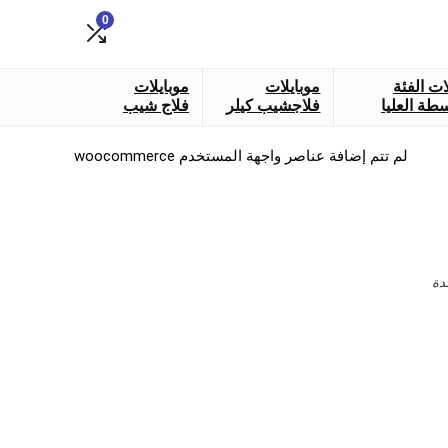
0
ات الفئة
موبايلات
موبايلات
طة العليا
فلاجشيب كيلر
فلاج شيب
لم تتم إضافة عناصر واجهة المستخدم woocommerce
دة