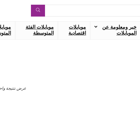
خبر ومعلومة عن
موبايلات
موبايلات الفئة
موبايل
الموبايلات
اقتصادية
المتوسطة
المتوس
عرض نتتيجة واح