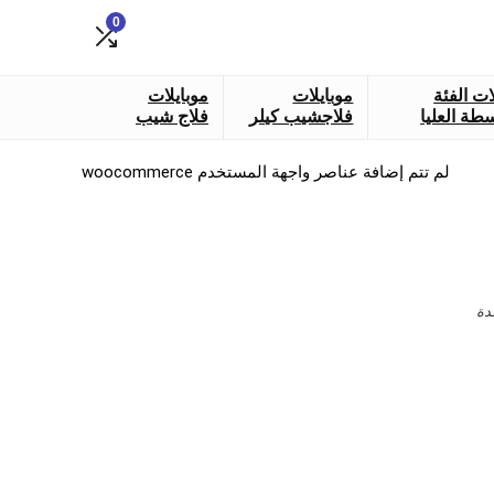
0
ات الفئة
موبايلات
موبايلات
طة العليا
فلاجشيب كيلر
فلاج شيب
لم تتم إضافة عناصر واجهة المستخدم woocommerce
دة