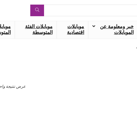
خبر ومعلومة عن
موبايلات
موبايلات الفئة
موبايل
الموبايلات
اقتصادية
المتوسطة
المتوس
عرض نتتيجة واح