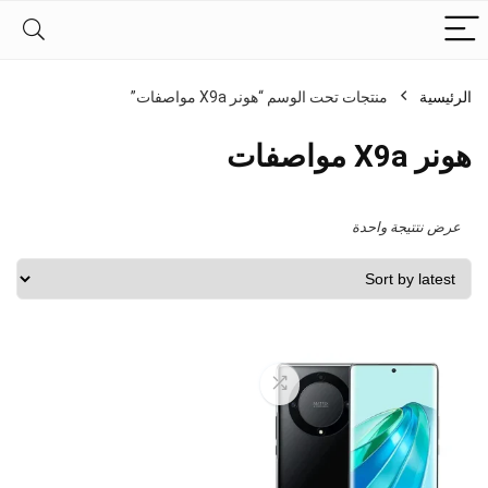
الرئيسية
منتجات تحت الوسم “هونر X9a مواصفات”
هونر X9a مواصفات
عرض نتتيجة واحدة