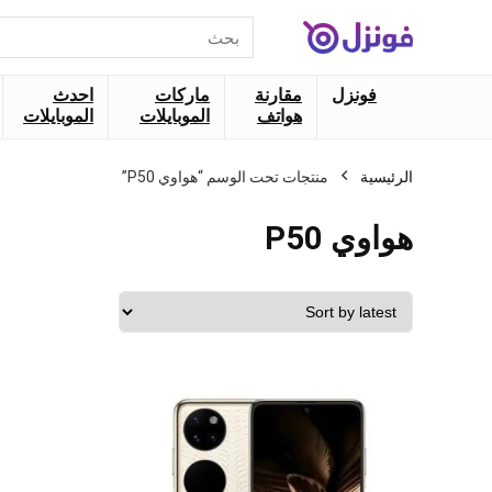
البحث
عن:
فونزل
مقارنة
ماركات
احدث
هواتف
الموبايلات
الموبايلات
الرئيسية
منتجات تحت الوسم “هواوي P50”
هواوي P50