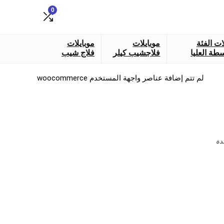
0
ات الفئة
موبايلات
موبايلات
طة العليا
فلاجشيب كيلر
فلاج شيب
لم تتم إضافة عناصر واجهة المستخدم woocommerce
دة