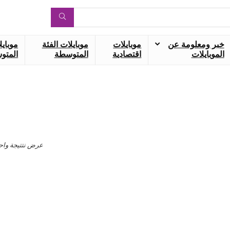
خبر ومعلومة عن
موبايلات
موبايلات الفئة
موبايل
الموبايلات
اقتصادية
المتوسطة
المتوس
عرض نتتيجة واح