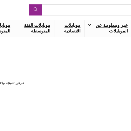
خبر ومعلومة عن
موبايلات
موبايلات الفئة
موبايل
الموبايلات
اقتصادية
المتوسطة
المتوس
عرض نتتيجة واح