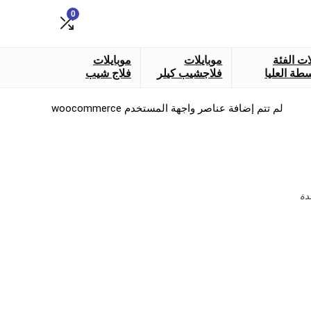
0
ات الفئة
موبايلات
موبايلات
طة العليا
فلاجشيب كيلر
فلاج شيب
لم تتم إضافة عناصر واجهة المستخدم woocommerce
دة