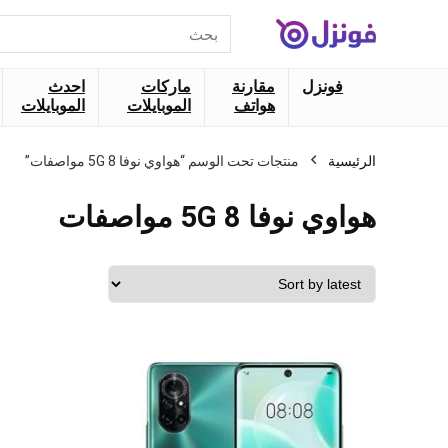
البحث
عن:
فونزل
مقارنة
ماركات
احدث
هواتف
الموبايلات
الموبايلات
الرئيسية
منتجات تحت الوسم “هواوي نوفا 8 5G مواصفات”
هواوي نوفا 8 5G مواصفات