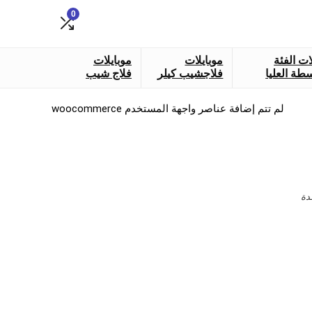
0
ات الفئة
موبايلات
موبايلات
طة العليا
فلاجشيب كيلر
فلاج شيب
لم تتم إضافة عناصر واجهة المستخدم woocommerce
دة