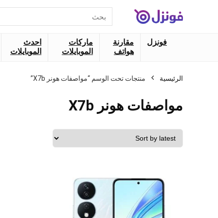
البحث
عن:
فونزل
مقارنة
ماركات
احدث
هواتف
الموبايلات
الموبايلات
الرئيسية
منتجات تحت الوسم “مواصفات هونر X7b”
مواصفات هونر X7b