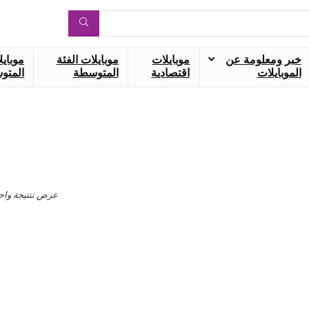
خبر ومعلومة عن
موبايلات
موبايلات الفئة
موبايل
الموبايلات
اقتصادية
المتوسطة
المتوس
عرض نتتيجة واح