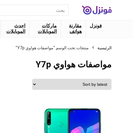
البحث
عن:
فونزل
مقارنة
ماركات
احدث
هواتف
الموبايلات
الموبايلات
الرئيسية
منتجات تحت الوسم “مواصفات هواوي Y7p”
مواصفات هواوي Y7p