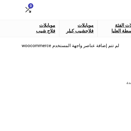
0
ات الفئة
موبايلات
موبايلات
طة العليا
فلاجشيب كيلر
فلاج شيب
لم تتم إضافة عناصر واجهة المستخدم woocommerce
دة