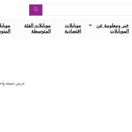
خبر ومعلومة عن
موبايلات
موبايلات الفئة
موبايل
الموبايلات
اقتصادية
المتوسطة
المتوس
عرض نتتيجة واح