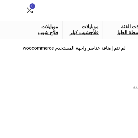
0
ات الفئة
موبايلات
موبايلات
طة العليا
فلاجشيب كيلر
فلاج شيب
لم تتم إضافة عناصر واجهة المستخدم woocommerce
دة