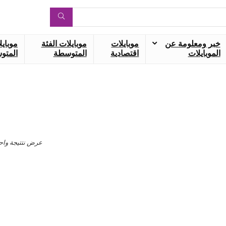
خبر ومعلومة عن
موبايلات
موبايلات الفئة
موبايل
الموبايلات
اقتصادية
المتوسطة
المتوس
عرض نتتيجة واح