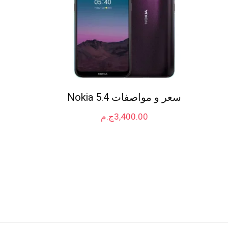
سعر و مواصفات Nokia 5.4
3,400.00
ج.م