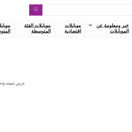
خبر ومعلومة عن
موبايلات
موبايلات الفئة
موبايل
الموبايلات
اقتصادية
المتوسطة
المتوس
عرض نتتيجة واح