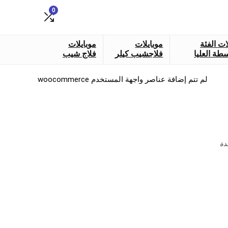
0
ات الفئة
موبايلات
موبايلات
طة العليا
فلاجشيب كيلر
فلاج شيب
لم تتم إضافة عناصر واجهة المستخدم woocommerce
دة