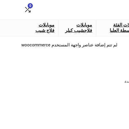
0
ات الفئة
موبايلات
موبايلات
طة العليا
فلاجشيب كيلر
فلاج شيب
لم تتم إضافة عناصر واجهة المستخدم woocommerce
دة