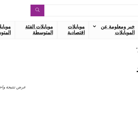
خبر ومعلومة عن
موبايلات
موبايلات الفئة
موبايل
الموبايلات
اقتصادية
المتوسطة
المتوس
عرض نتتيجة واح