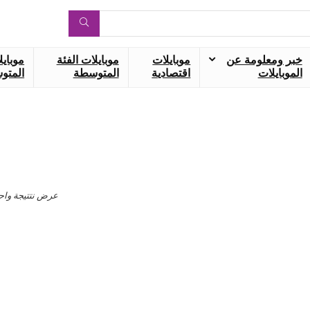
خبر ومعلومة عن
موبايلات
موبايلات الفئة
موبايل
الموبايلات
اقتصادية
المتوسطة
المتوس
عرض نتتيجة واح