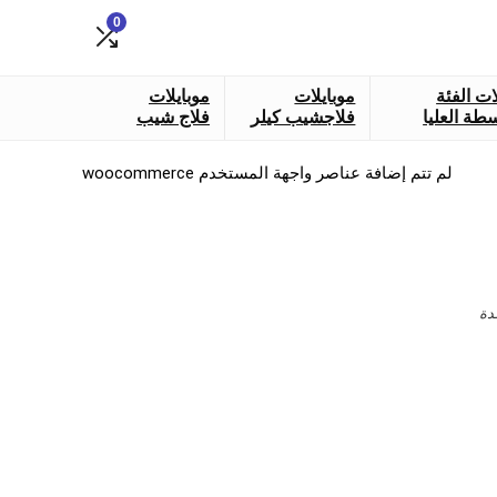
0
ات الفئة
موبايلات
موبايلات
طة العليا
فلاجشيب كيلر
فلاج شيب
لم تتم إضافة عناصر واجهة المستخدم woocommerce
دة