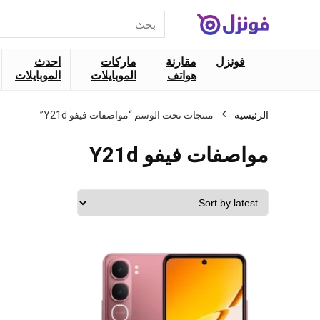
البحث
عن:
فونزل
مقارنة
ماركات
احدث
هواتف
الموبايلات
الموبايلات
الرئيسية
منتجات تحت الوسم “مواصفات فيفو Y21d”
مواصفات فيفو Y21d