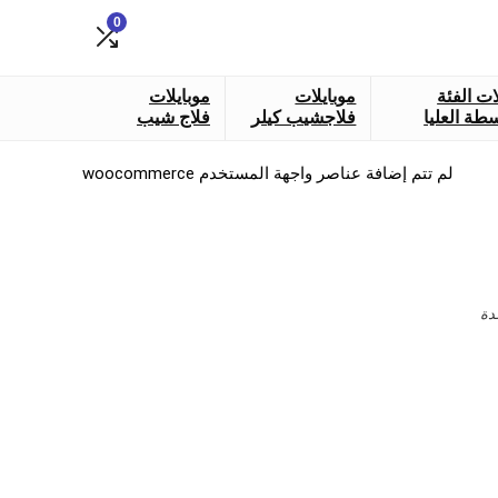
0
ات الفئة
موبايلات
موبايلات
طة العليا
فلاجشيب كيلر
فلاج شيب
لم تتم إضافة عناصر واجهة المستخدم woocommerce
دة