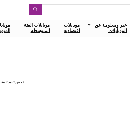
خبر ومعلومة عن
موبايلات
موبايلات الفئة
موبايل
الموبايلات
اقتصادية
المتوسطة
المتوس
عرض نتتيجة واح