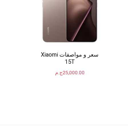
سعر و مواصفات Xiaomi
15T
25,000.00
ج.م