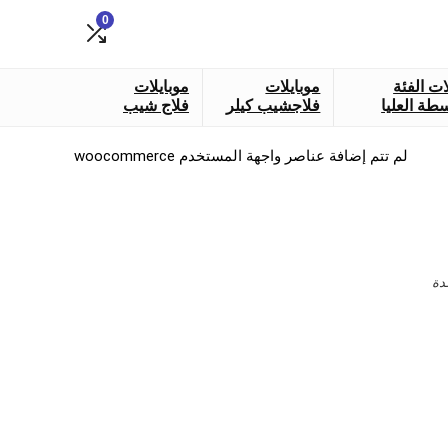
0
ات الفئة
موبايلات
موبايلات
طة العليا
فلاجشيب كيلر
فلاج شيب
لم تتم إضافة عناصر واجهة المستخدم woocommerce
دة