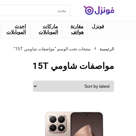
البحث
عن:
فونزل
مقارنة
ماركات
احدث
هواتف
الموبايلات
الموبايلات
الرئيسية
منتجات تحت الوسم “مواصفات شاومي 15T”
مواصفات شاومي 15T