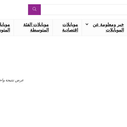
خبر ومعلومة عن
موبايلات
موبايلات الفئة
موبايل
الموبايلات
اقتصادية
المتوسطة
المتوس
عرض نتتيجة واح