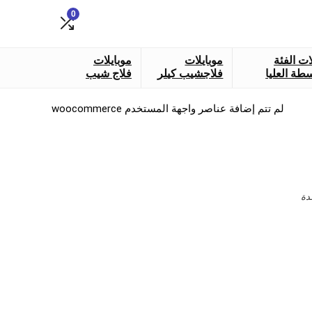
0
ات الفئة
موبايلات
موبايلات
طة العليا
فلاجشيب كيلر
فلاج شيب
لم تتم إضافة عناصر واجهة المستخدم woocommerce
دة