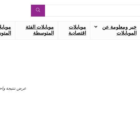
خبر ومعلومة عن
موبايلات
موبايلات الفئة
موبايل
الموبايلات
اقتصادية
المتوسطة
المتوس
عرض نتتيجة واح