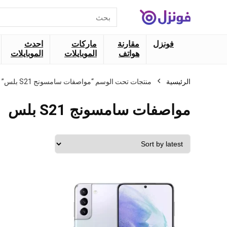
البحث
عن:
فونزل
مقارنة
ماركات
احدث
هواتف
الموبايلات
الموبايلات
الرئيسية
منتجات تحت الوسم “مواصفات سامسونج S21 بلس”
مواصفات سامسونج S21 بلس