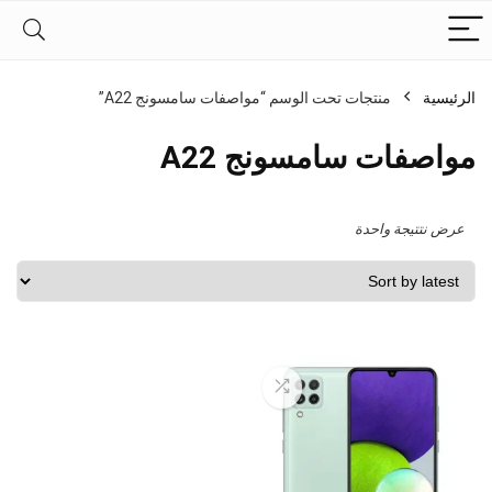
الرئيسية
منتجات تحت الوسم “مواصفات سامسونج A22”
مواصفات سامسونج A22
عرض نتتيجة واحدة