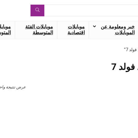
خبر ومعلومة عن
موبايلات
موبايلات الفئة
موبايل
الموبايلات
اقتصادية
المتوسطة
المتوس
د 7”
ولد 7
عرض نتتيجة واح