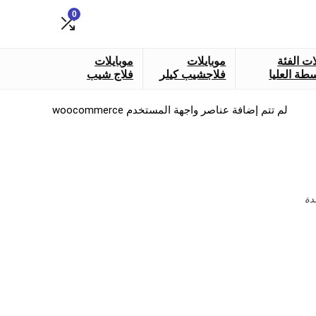
0
ات الفئة
موبايلات
موبايلات
طة العليا
فلاجشيب كيلر
فلاج شيب
لم تتم إضافة عناصر واجهة المستخدم woocommerce
دة