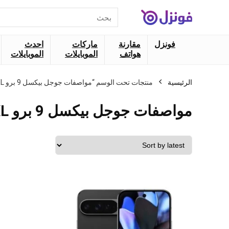
البحث
عن:
فونزل
مقارنة
ماركات
احدث
هواتف
الموبايلات
الموبايلات
الرئيسية
منتجات تحت الوسم “مواصفات جوجل بيكسل 9 برو XL”
مواصفات جوجل بيكسل 9 برو XL