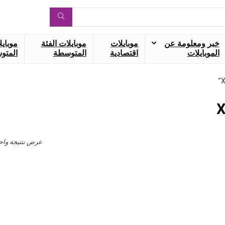
خبر ومعلومة عن
موبايلات
موبايلات الفئة
موبايل
الموبايلات
اقتصادية
المتوسطة
المتوس
عرض نتتيجة واح