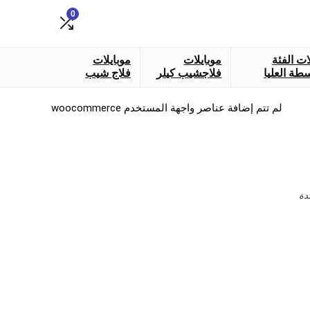
0
ات الفئة
موبايلات
موبايلات
طة العليا
فلاجشيب كيلر
فلاج شيب
لم تتم إضافة عناصر واجهة المستخدم woocommerce
دة