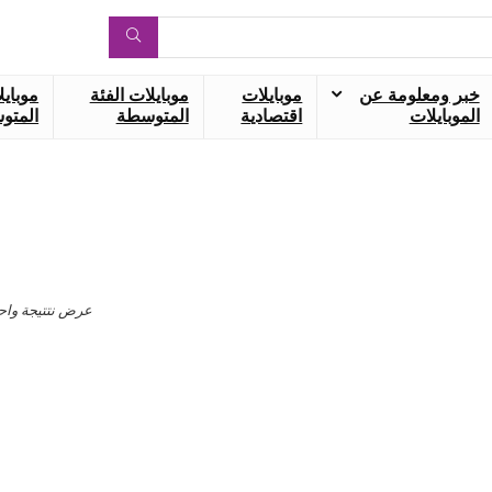
خبر ومعلومة عن
موبايلات
موبايلات الفئة
موبايل
الموبايلات
اقتصادية
المتوسطة
المتوس
عرض نتتيجة واح