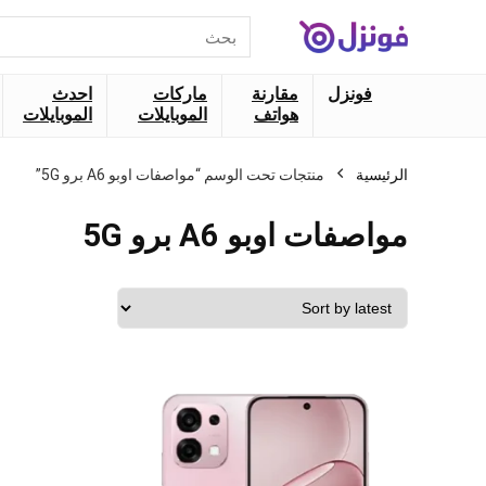
البحث
عن:
فونزل
مقارنة
ماركات
احدث
هواتف
الموبايلات
الموبايلات
الرئيسية
منتجات تحت الوسم “مواصفات اوبو A6 برو 5G”
مواصفات اوبو A6 برو 5G