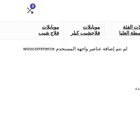
0
ات الفئة
موبايلات
موبايلات
طة العليا
فلاجشيب كيلر
فلاج شيب
لم تتم إضافة عناصر واجهة المستخدم woocommerce
دة