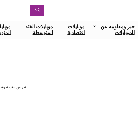
خبر ومعلومة عن
موبايلات
موبايلات الفئة
موبايل
الموبايلات
اقتصادية
المتوسطة
المتوس
عرض نتتيجة واح