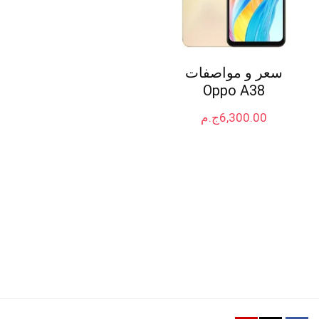
سعر و مواصفات
Oppo A38
6,300.00
ج.م