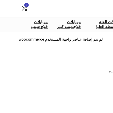
0
ات الفئة
موبايلات
موبايلات
طة العليا
فلاجشيب كيلر
فلاج شيب
لم تتم إضافة عناصر واجهة المستخدم woocommerce
دة