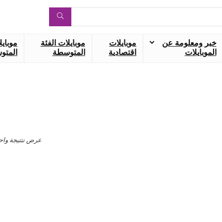
خبر ومعلومة عن
موبايلات
موبايلات الفئة
موبايل
الموبايلات
اقتصادية
المتوسطة
المتوس
عرض نتتيجة واح