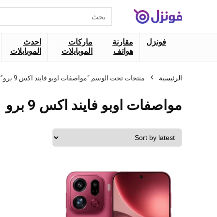
البحث
عن:
فونزل
مقارنة
ماركات
احدث
هواتف
الموبايلات
الموبايلات
الرئيسية
منتجات تحت الوسم “مواصفات اوبو فايند اكس 9 برو”
مواصفات اوبو فايند اكس 9 برو