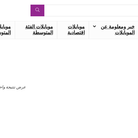
خبر ومعلومة عن
موبايلات
موبايلات الفئة
موبايل
الموبايلات
اقتصادية
المتوسطة
المتوس
عرض نتتيجة واح