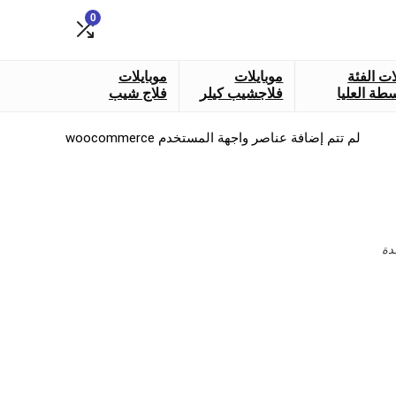
0
ات الفئة
موبايلات
موبايلات
طة العليا
فلاجشيب كيلر
فلاج شيب
لم تتم إضافة عناصر واجهة المستخدم woocommerce
دة