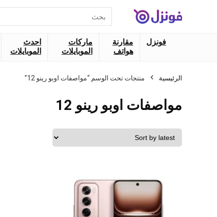
البحث
عن:
فونزل
مقارنة
ماركات
احدث
هواتف
الموبايلات
الموبايلات
الرئيسية
منتجات تحت الوسم “مواصفات اوبو رينو 12”
مواصفات اوبو رينو 12