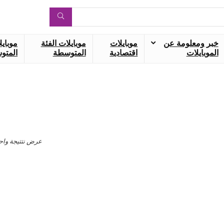
خبر ومعلومة عن
موبايلات
موبايلات الفئة
موبايل
الموبايلات
اقتصادية
المتوسطة
المتوس
عرض نتتيجة واح