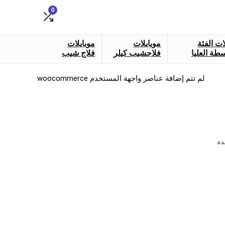
0
ات الفئة
موبايلات
موبايلات
طة العليا
فلاجشيب كيلر
فلاج شيب
لم تتم إضافة عناصر واجهة المستخدم woocommerce
دة