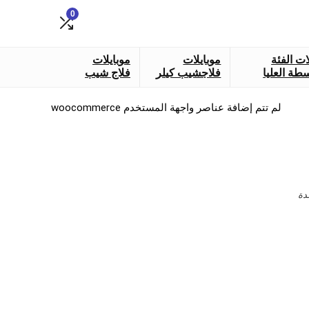
0
ات الفئة
موبايلات
موبايلات
طة العليا
فلاجشيب كيلر
فلاج شيب
لم تتم إضافة عناصر واجهة المستخدم woocommerce
دة