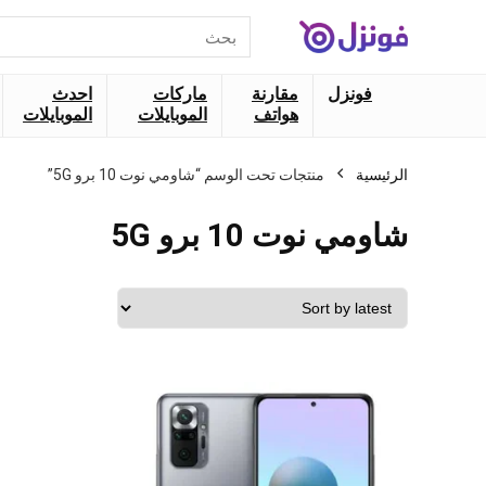
البحث
عن:
فونزل
مقارنة
ماركات
احدث
هواتف
الموبايلات
الموبايلات
الرئيسية
منتجات تحت الوسم “شاومي نوت 10 برو 5G”
شاومي نوت 10 برو 5G