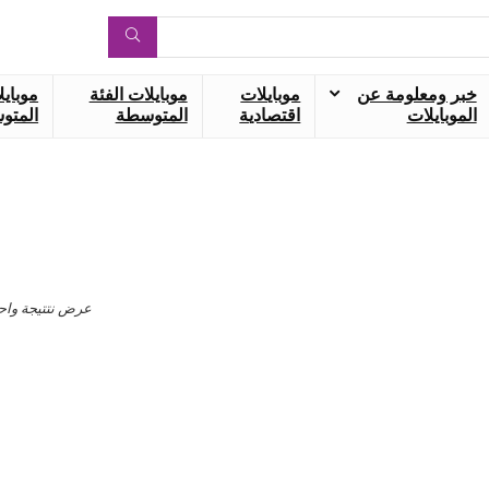
خبر ومعلومة عن
موبايلات
موبايلات الفئة
موبايل
الموبايلات
اقتصادية
المتوسطة
المتوس
عرض نتتيجة واح