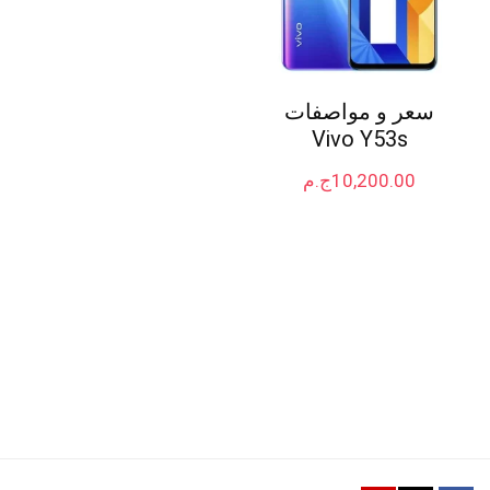
سعر و مواصفات
Vivo Y53s
10,200.00
ج.م