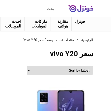
البحث
عن:
فونزل
مقارنة
ماركات
احدث
هواتف
الموبايلات
الموبايلات
الرئيسية
منتجات تحت الوسم “سعر vivo Y20”
سعر vivo Y20