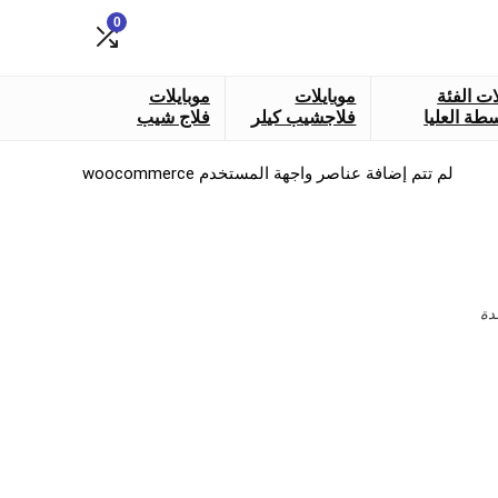
0
ات الفئة
موبايلات
موبايلات
طة العليا
فلاجشيب كيلر
فلاج شيب
لم تتم إضافة عناصر واجهة المستخدم woocommerce
دة