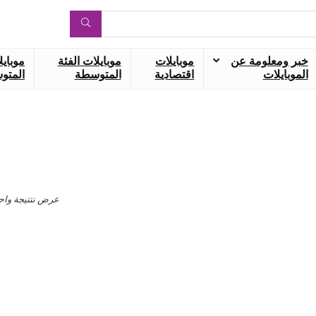
خبر ومعلومة عن
موبايلات
موبايلات الفئة
موبايل
الموبايلات
اقتصادية
المتوسطة
المتوس
عرض نتتيجة واح