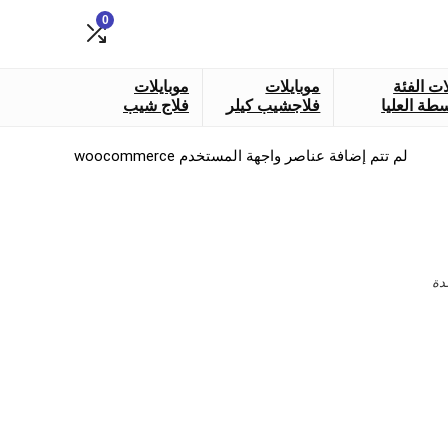
0
ات الفئة
موبايلات
موبايلات
طة العليا
فلاجشيب كيلر
فلاج شيب
لم تتم إضافة عناصر واجهة المستخدم woocommerce
دة