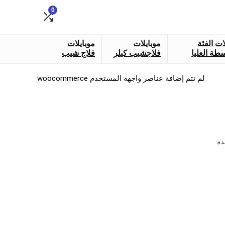
0
ات الفئة
موبايلات
موبايلات
طة العليا
فلاجشيب كيلر
فلاج شيب
لم تتم إضافة عناصر واجهة المستخدم woocommerce
دة