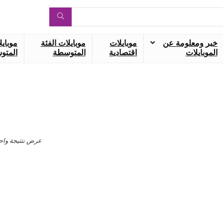
خبر ومعلومة عن
موبايلات
موبايلات الفئة
موبايل
الموبايلات
اقتصادية
المتوسطة
المتوس
عرض نتتيجة واح