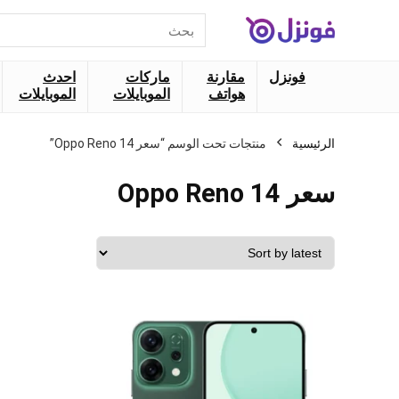
البحث
عن:
فونزل
مقارنة
ماركات
احدث
هواتف
الموبايلات
الموبايلات
الرئيسية
منتجات تحت الوسم “سعر Oppo Reno 14”
سعر Oppo Reno 14