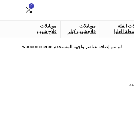
0
ات الفئة
موبايلات
موبايلات
طة العليا
فلاجشيب كيلر
فلاج شيب
لم تتم إضافة عناصر واجهة المستخدم woocommerce
دة