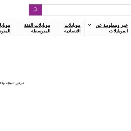
خبر ومعلومة عن
موبايلات
موبايلات الفئة
موبايل
الموبايلات
اقتصادية
المتوسطة
المتوس
عرض نتتيجة واح