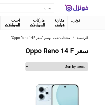
البحث
عن:
فونزل
مقارنة
ماركات
احدث
هواتف
الموبايلات
الموبايلات
الرئيسية
منتجات تحت الوسم “سعر Oppo Reno 14 F”
سعر Oppo Reno 14 F