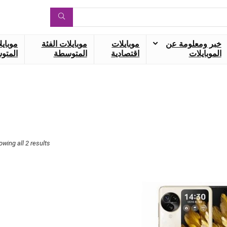
خبر ومعلومة عن
موبايلات
موبايلات الفئة
موبايل
الموبايلات
اقتصادية
المتوسطة
المتوس
owing all 2 results