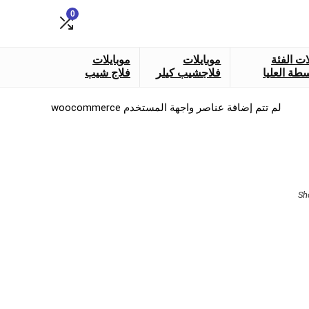
0
ات الفئة
موبايلات
موبايلات
طة العليا
فلاجشيب كيلر
فلاج شيب
لم تتم إضافة عناصر واجهة المستخدم woocommerce
Sorted
Sh
by
latest