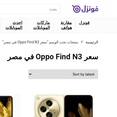
البحث
عن:
فونزل
مقارنة
ماركات
احدث
هواتف
الموبايلات
الموبايلات
الرئيسية
منتجات تحت الوسم “سعر Oppo Find N3 في مصر”
سعر Oppo Find N3 في مصر