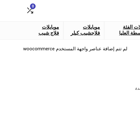
0
ات الفئة
موبايلات
موبايلات
طة العليا
فلاجشيب كيلر
فلاج شيب
لم تتم إضافة عناصر واجهة المستخدم woocommerce
دة