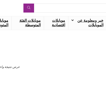
خبر ومعلومة عن
موبايلات
موبايلات الفئة
موبايل
الموبايلات
اقتصادية
المتوسطة
المتوس
عرض نتتيجة واح