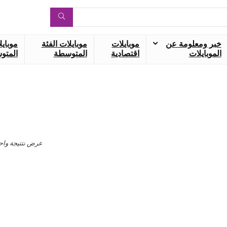
خبر ومعلومة عن
موبايلات
موبايلات الفئة
موبايل
الموبايلات
اقتصادية
المتوسطة
المتوس
عرض نتتيجة واح