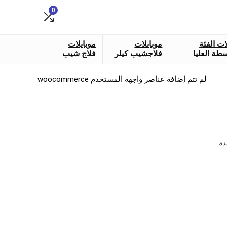
0
ات الفئة
موبايلات
موبايلات
طة العليا
فلاجشيب كيلر
فلاج شيب
لم تتم إضافة عناصر واجهة المستخدم woocommerce
دة