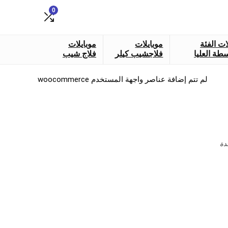
0
ات الفئة
موبايلات
موبايلات
طة العليا
فلاجشيب كيلر
فلاج شيب
لم تتم إضافة عناصر واجهة المستخدم woocommerce
دة