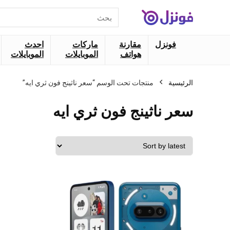
البحث
عن:
فونزل
مقارنة
ماركات
احدث
هواتف
الموبايلات
الموبايلات
الرئيسية
منتجات تحت الوسم “سعر ناثينج فون ثري ايه”
سعر ناثينج فون ثري ايه