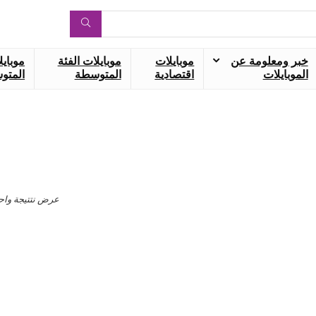
خبر ومعلومة عن
موبايلات
موبايلات الفئة
موبايل
الموبايلات
اقتصادية
المتوسطة
المتوس
عرض نتتيجة واح