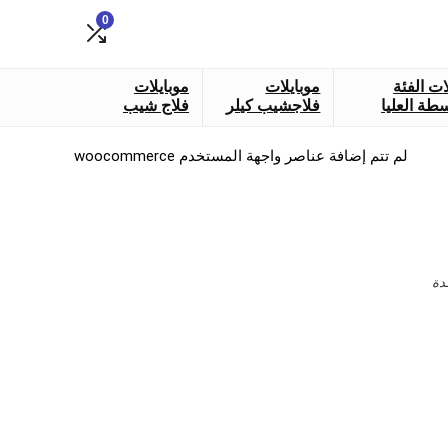
0
ات الفئة
موبايلات
موبايلات
طة العليا
فلاجشيب كيلر
فلاج شيب
لم تتم إضافة عناصر واجهة المستخدم woocommerce
دة