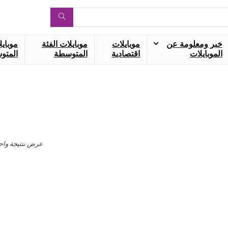
خبر ومعلومة عن
موبايلات
موبايلات الفئة
موبايل
الموبايلات
اقتصادية
المتوسطة
المتوس
عرض نتتيجة واح