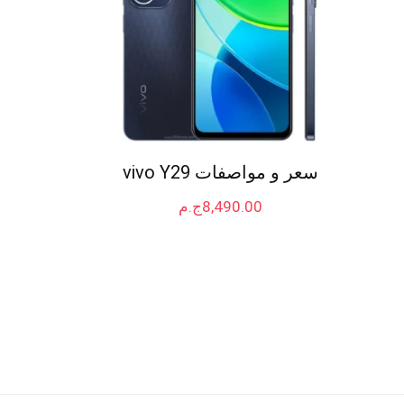
سعر و مواصفات vivo Y29
8,490.00
ج.م