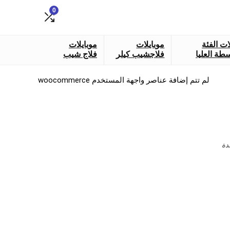
0
ات الفئة
موبايلات
موبايلات
طة العليا
فلاجشيب كيلر
فلاج شيب
لم تتم إضافة عناصر واجهة المستخدم woocommerce
دة