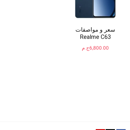
سعر و مواصفات
Realme C63
6,800.00
ج.م