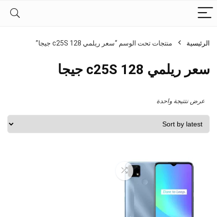
الرئيسية
منتجات تحت الوسم “سعر ريلمي c25S 128 جيجا”
سعر ريلمي c25S 128 جيجا
عرض نتتيجة واحدة