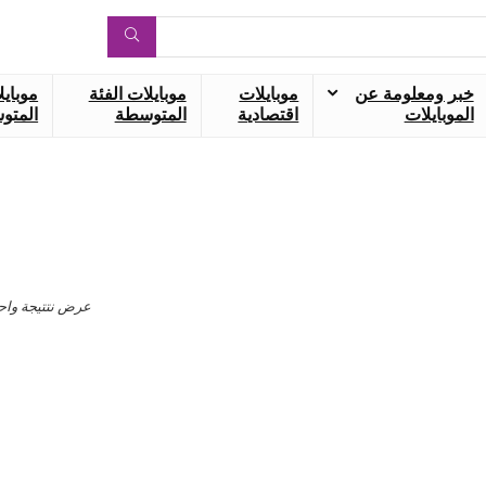
خبر ومعلومة عن
موبايلات
موبايلات الفئة
موبايل
الموبايلات
اقتصادية
المتوسطة
المتوس
عرض نتتيجة واح