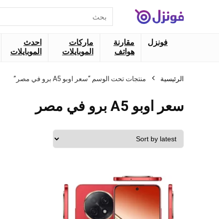
البحث
عن:
فونزل
مقارنة
ماركات
احدث
هواتف
الموبايلات
الموبايلات
الرئيسية
منتجات تحت الوسم “سعر اوبو A5 برو في مصر”
سعر اوبو A5 برو في مصر