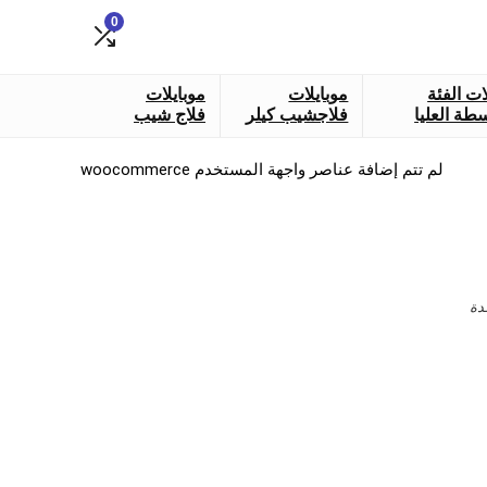
0
ات الفئة
موبايلات
موبايلات
طة العليا
فلاجشيب كيلر
فلاج شيب
لم تتم إضافة عناصر واجهة المستخدم woocommerce
دة