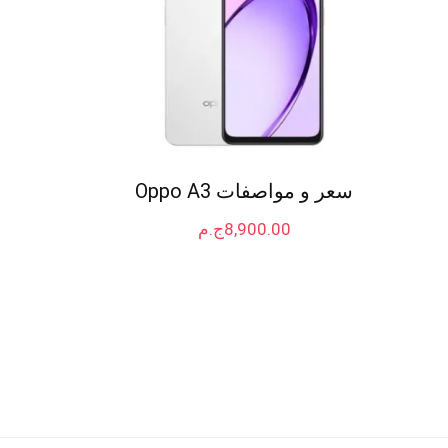
سعر و مواصفات Oppo A3
8,900.00
ج.م