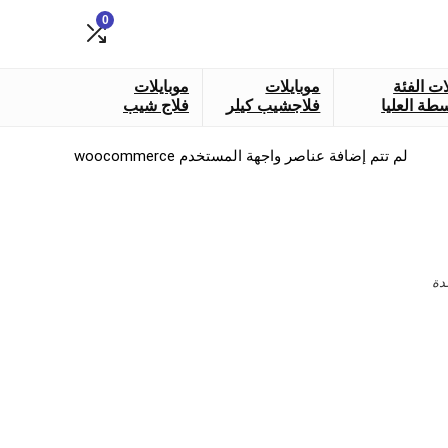
0
ات الفئة
موبايلات
موبايلات
طة العليا
فلاجشيب كيلر
فلاج شيب
لم تتم إضافة عناصر واجهة المستخدم woocommerce
دة