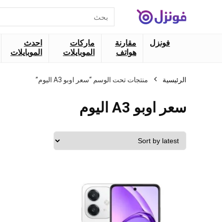
البحث
عن:
فونزل
مقارنة
ماركات
احدث
هواتف
الموبايلات
الموبايلات
الرئيسية
منتجات تحت الوسم “سعر اوبو A3 اليوم”
سعر اوبو A3 اليوم