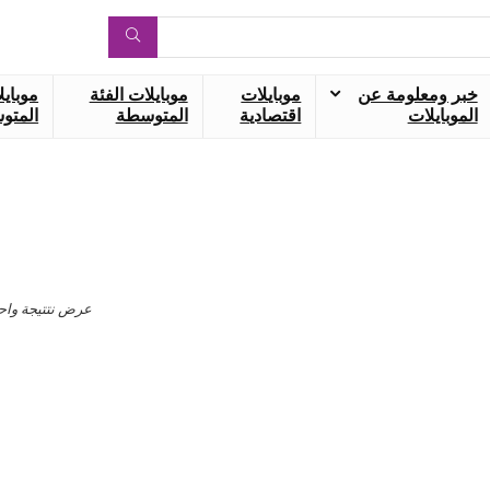
خبر ومعلومة عن
موبايلات
موبايلات الفئة
موبايل
الموبايلات
اقتصادية
المتوسطة
المتوس
عرض نتتيجة واح