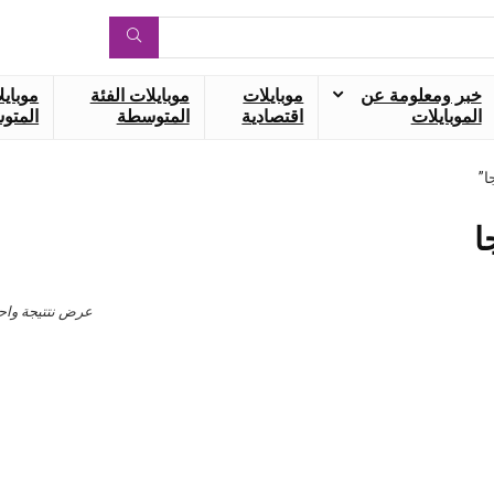
خبر ومعلومة عن
موبايلات
موبايلات الفئة
موبايل
الموبايلات
اقتصادية
المتوسطة
المتوس
عرض نتتيجة واح