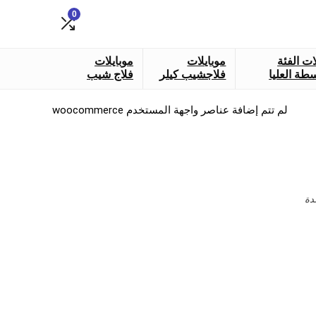
0
ات الفئة
موبايلات
موبايلات
طة العليا
فلاجشيب كيلر
فلاج شيب
لم تتم إضافة عناصر واجهة المستخدم woocommerce
دة