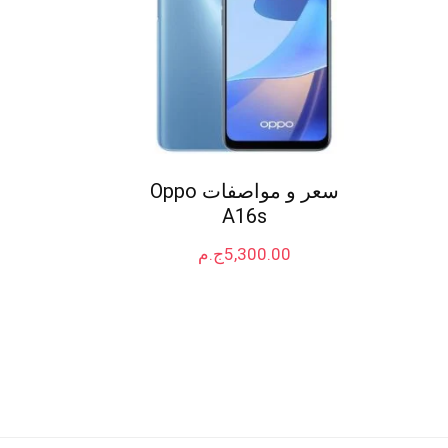
سعر و مواصفات Oppo
A16s
5,300.00
ج.م