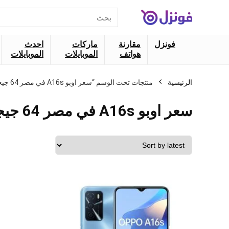
البحث
عن:
فونزل
مقارنة
ماركات
احدث
هواتف
الموبايلات
الموبايلات
الرئيسية
منتجات تحت الوسم “سعر اوبو A16s في مصر 64 جيجا”
سعر اوبو A16s في مصر 64 جيجا