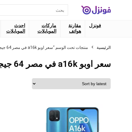
البحث
عن:
فونزل
مقارنة
ماركات
احدث
هواتف
الموبايلات
الموبايلات
الرئيسية
منتجات تحت الوسم “سعر اوبو a16k في مصر 64 جيجا”
سعر اوبو a16k في مصر 64 جيجا