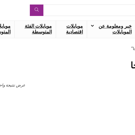
خبر ومعلومة عن
موبايلات
موبايلات الفئة
موبايل
الموبايلات
اقتصادية
المتوسطة
المتوس
عرض نتتيجة واح