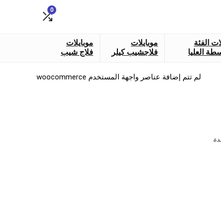
0
ات الفئة
موبايلات
موبايلات
طة العليا
فلاجشيب كيلر
فلاج شيب
لم تتم إضافة عناصر واجهة المستخدم woocommerce
دة