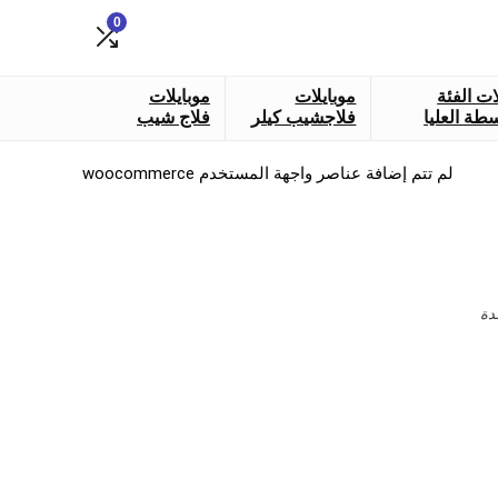
0
ات الفئة
موبايلات
موبايلات
طة العليا
فلاجشيب كيلر
فلاج شيب
لم تتم إضافة عناصر واجهة المستخدم woocommerce
دة