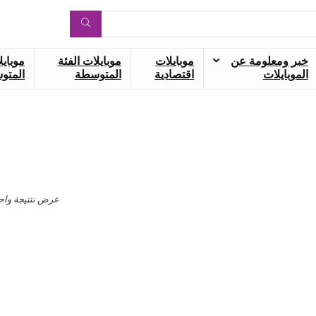
خبر ومعلومة عن
موبايلات
موبايلات الفئة
موبايل
الموبايلات
اقتصادية
المتوسطة
المتوس
عرض نتتيجة واح