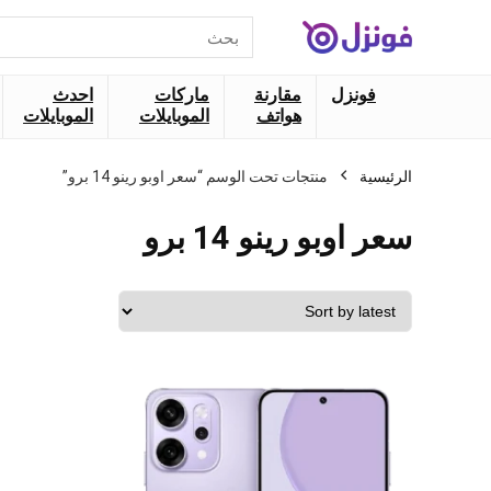
البحث
عن:
فونزل
مقارنة
ماركات
احدث
هواتف
الموبايلات
الموبايلات
الرئيسية
منتجات تحت الوسم “سعر اوبو رينو 14 برو”
سعر اوبو رينو 14 برو