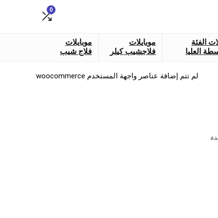
0
ات الفئة
موبايلات
موبايلات
طة العليا
فلاجشيب كيلر
فلاج شيب
لم تتم إضافة عناصر واجهة المستخدم woocommerce
دة