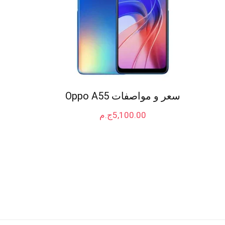
سعر و مواصفات Oppo A55
5,100.00
ج.م