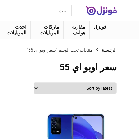
البحث
عن:
فونزل
مقارنة
ماركات
احدث
هواتف
الموبايلات
الموبايلات
الرئيسية
منتجات تحت الوسم “سعر اوبو اي 55”
سعر اوبو اي 55