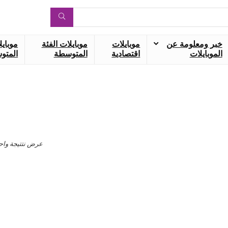
خبر ومعلومة عن
موبايلات
موبايلات الفئة
موبايل
الموبايلات
اقتصادية
المتوسطة
المتوس
عرض نتتيجة واح