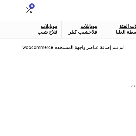
0
ات الفئة
موبايلات
موبايلات
طة العليا
فلاجشيب كيلر
فلاج شيب
لم تتم إضافة عناصر واجهة المستخدم woocommerce
دة