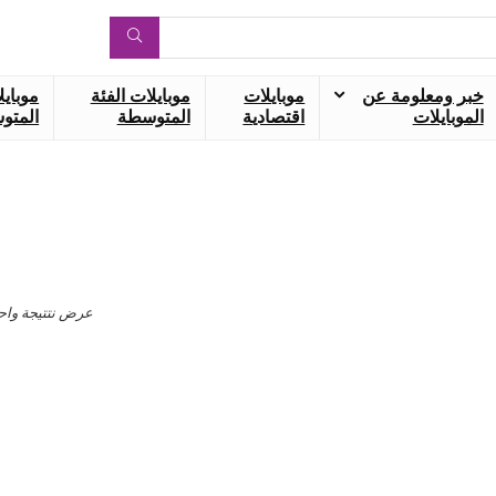
خبر ومعلومة عن
موبايلات
موبايلات الفئة
موبايل
الموبايلات
اقتصادية
المتوسطة
المتوس
عرض نتتيجة واح