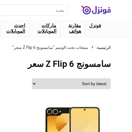
البحث
عن:
فونزل
مقارنة
ماركات
احدث
هواتف
الموبايلات
الموبايلات
الرئيسية
منتجات تحت الوسم “سامسونج Z Flip 6 سعر”
سامسونج Z Flip 6 سعر