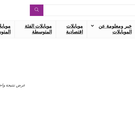
خبر ومعلومة عن
موبايلات
موبايلات الفئة
موبايل
الموبايلات
اقتصادية
المتوسطة
المتوس
عرض نتتيجة واح