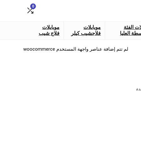
0
ات الفئة
موبايلات
موبايلات
طة العليا
فلاجشيب كيلر
فلاج شيب
لم تتم إضافة عناصر واجهة المستخدم woocommerce
دة