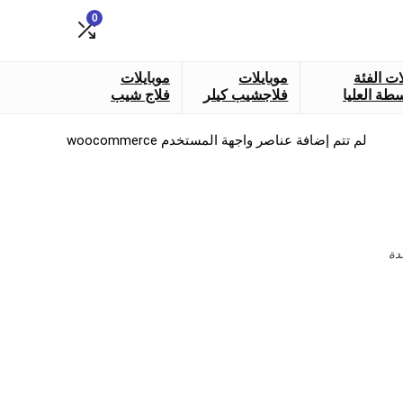
0
ات الفئة
موبايلات
موبايلات
طة العليا
فلاجشيب كيلر
فلاج شيب
لم تتم إضافة عناصر واجهة المستخدم woocommerce
دة