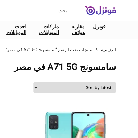
البحث
عن:
فونزل
مقارنة
ماركات
احدث
هواتف
الموبايلات
الموبايلات
الرئيسية
منتجات تحت الوسم “سامسونج A71 5G في مصر”
سامسونج A71 5G في مصر