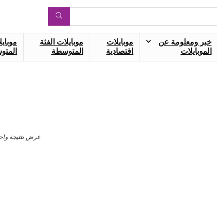
خبر ومعلومة عن
موبايلات
موبايلات الفئة
موبايل
الموبايلات
اقتصادية
المتوسطة
المتوس
عرض نتتيجة واح